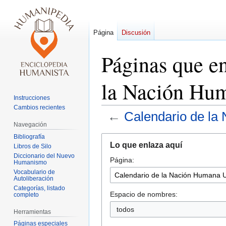
Página
Discusión
Páginas que e
la Nación Hum
Instrucciones
Cambios recientes
←
Calendario de la
Navegación
Bibliografía
Ir
Ir
Lo que enlaza aquí
Libros de Silo
a
a
Diccionario del Nuevo
Página:
la
la
Humanismo
navegación
búsqueda
Vocabulario de
Autoliberación
Categorías, listado
Espacio de nombres:
completo
todos
Herramientas
Páginas especiales