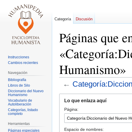
Categoría
Discusión
Páginas que e
«Categoría:Di
Instrucciones
Cambios recientes
Humanismo»
Navegación
Bibliografía
←
Categoría:Diccio
Libros de Silo
Diccionario del Nuevo
Humanismo
Ir
Ir
Lo que enlaza aquí
Vocabulario de
a
a
Autoliberación
Página:
la
la
Categorías, listado
completo
navegación
búsqueda
Herramientas
Espacio de nombres:
Páginas especiales