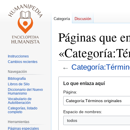
Categoría
Discusión
Páginas que e
«Categoría:Té
Instrucciones
Cambios recientes
←
Categoría:Término
Navegación
Bibliografía
Ir
Ir
Lo que enlaza aquí
Libros de Silo
a
a
Diccionario del Nuevo
Página:
la
la
Humanismo
navegación
búsqueda
Vocabulario de
Autoliberación
Categorías, listado
Espacio de nombres:
completo
todos
Herramientas
Páginas especiales