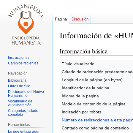
Página
Discusión
Información de «
Información básica
Ir
Ir
a
a
Instrucciones
la
la
Cambios recientes
Título visualizado
navegación
búsqueda
Criterio de ordenación predeterminad
Navegación
Longitud de la página (en bytes)
Bibliografía
Libros de Silo
Identificador de la página
Diccionario del Nuevo
Humanismo
Idioma de la página
Vocabulario de
Modelo de contenido de la página
Autoliberación
Categorías, listado
Indización por robots
completo
Número de redirecciones a esta pági
Herramientas
Contado como página de contenido
Lo que enlaza aquí